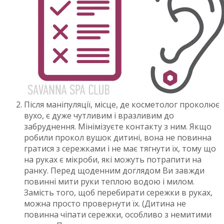
Після маніпуляції, місце, де косметолог проколює
вухо, є дуже чутливим і вразливим до
забруднення. Мінімізуєте контакту з ним. Якщо
робили прокол вушок дитині, вона не повинна
гратися з сережками і не має тягнути їх, тому що
на руках є мікроби, які можуть потрапити на
ранку. Перед щоденним доглядом Ви завжди
повинні мити руки теплою водою і милом.
Замість того, щоб перебирати сережки в руках,
можна просто провернути їх. (Дитина не
повинна чіпати сережки, особливо з немитими