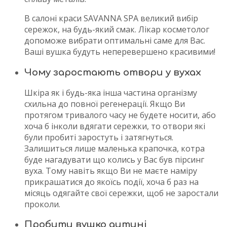
В салоні краси SAVANNA SPA великий вибір
сережок, на будь-який смак. Лікар косметолог
допоможе вибрати оптимальні саме для Вас.
Ваші вушка будуть неперевершено красивими!
Чому заростають отвори у вухах
Шкіра як і будь-яка інша частина організму
схильна до повної регенерації. Якщо Ви
протягом тривалого часу не будете носити, або
хоча б інколи вдягати сережки, то отвори які
були пробиті заростуть і затягнуться.
Залишиться лише маленька крапочка, котра
буде нагадувати що колись у Вас був пірсинг
вуха. Тому навіть якщо Ви не маєте наміру
прикрашатися до якоїсь події, хоча б раз на
місяць одягайте свої сережки, щоб не заростали
проколи.
Пробити вушко дитині