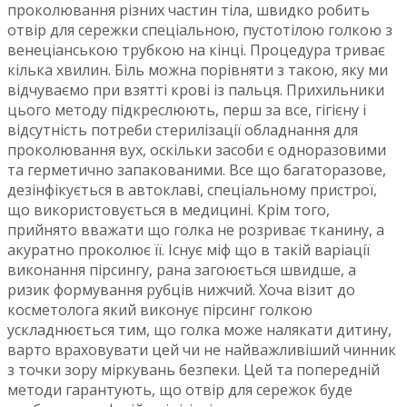
проколювання різних частин тіла, швидко робить
отвір для сережки спеціальною, пустотілою голкою з
венеціанською трубкою на кінці. Процедура триває
кілька хвилин. Біль можна порівняти з такою, яку ми
відчуваємо при взятті крові із пальця. Прихильники
цього методу підкреслюють, перш за все, гігієну і
відсутність потреби стерилізації обладнання для
проколювання вух, оскільки засоби є одноразовими
та герметично запакованими. Все що багаторазове,
дезінфікується в автоклаві, спеціальному пристрої,
що використовується в медицині. Крім того,
прийнято вважати що голка не розриває тканину, а
акуратно проколює її. Існує міф що в такій варіації
виконання пірсингу, рана загоюється швидше, а
ризик формування рубців нижчий. Хоча візит до
косметолога який виконує пірсинг голкою
ускладнюється тим, що голка може налякати дитину,
варто враховувати цей чи не найважливіший чинник
з точки зору міркувань безпеки. Цей та попередній
методи гарантують, що отвір для сережок буде