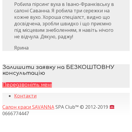
Робила пірсинг вуха в Івано-Франківську в
салоні Саванна. Я робила три сережки на
кожне вухо. Хороша спеціалст, видно що
досвідчена, зробли швидко і що приємно
під місцевим знеболенням, я навіть нічого
не відчула. Дякую, раджу!
Ярина
Залишити заявку на БЕЗКОШТОВНУ
консультацію
Передзвоніть мені
Контакти
Салон краcи SAVANNA
SPA Club
™
© 2012-2019
0666774447