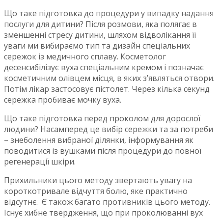
Що таке підготовка до процедури у випадку надання
послуги для дитини? Після розмови, яка полягає в
зменшенні стресу дитини, шляхом відволікання її
уваги ми вибираємо тип та дизайн спеціальних
сережок із медичного сплаву. Косметолог
десенсибілізує вуха спеціальним кремом і позначає
косметичним олівцем місця, в яких з’являться отвори.
Потім лікар застосовує пістолет. Через кілька секунд
сережка пробиває мочку вуха.
Що таке підготовка перед проколом для дорослої
людини? Насамперед це вибір сережки та за потреби
– знеболення вибраної ділянки, інформування як
поводитися із вушками після процедури до повної
регенерації шкіри.
Прихильники цього методу звертають увагу на
короткотривале відчуття болю, яке практично
відсутнє. Є також багато противників цього методу.
Існує хибне твердження, що при проколюванні вух