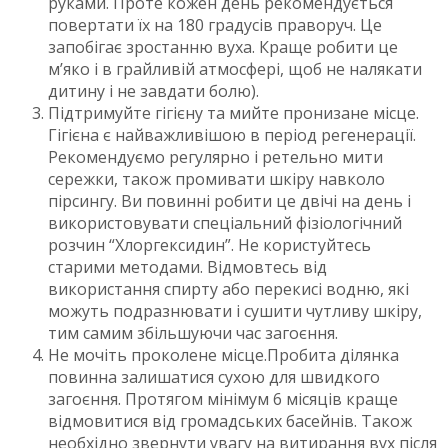
руками. Проте кожен день рекомендується
повертати їх на 180 градусів праворуч. Це
запобігає зростанню вуха. Краще робити це
м’яко і в грайливій атмосфері, щоб не налякати
дитину і не завдати болю).
Підтримуйте гігієну та мийте пронизане місце.
Гігієна є найважливішою в період регенерації.
Рекомендуємо регулярно і ретельно мити
сережки, також промивати шкіру навколо
пірсингу. Ви повинні робити це двічі на день і
використовувати спеціальний фізіологічний
розчин “Хлоргексидин”. Не користуйтесь
старими методами. Відмовтесь від
використання спирту або перекисі водню, які
можуть подразнювати і сушити чутливу шкіру,
тим самим збільшуючи час загоєння.
Не мочіть проколене місце.Пробита ділянка
повинна залишатися сухою для швидкого
загоєння. Протягом мінімум 6 місяців краще
відмовитися від громадських басейнів. Також
необхідно звернути увагу на витирання вух після