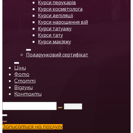
Курси перукарів
Курси косметолога
Курси депіляції
Курси нарощення вій
Курси татуажу
Курси тату
Курси макіяжу
Подарунковий сертифікат
Ціни
Фото
Статті
Відгуки
Контакти
Пошук
Записатися на послугу