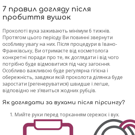
7 правил догляду після
пробиття вушок
Проколоті вуха заживають мінімум 6 тижнів.
Протягом цього періоду Ви повинні звернути
особливу увагу на них. Після процедури в Івано-
Франківську, Ви отримаєте від косметолога
конкретні поради про те, як доглядати і від чого
потрібно буде відмовитися під часу загоєння.
Особливо важливою буде регулярна гігієна і
обережність, завдяки якій проколота ділянка буде
заростати (регенеруватися) швидше і легше,
відповідно не з’явиться жодних рубців.
Як доглядати за вухами після пірсингу?
Мийте руки перед торканням сережок і вух.