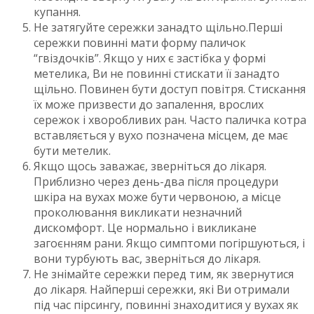
купання.
Не затягуйте сережки занадто щільно.Перші
сережки повинні мати форму паличок
“гвіздочків”. Якщо у них є застібка у формі
метелика, Ви не повинні стискати її занадто
щільно. Повинен бути доступ повітря. Стискання
їх може призвести до запалення, врослих
сережок і хворобливих ран. Часто паличка котра
вставляється у вухо позначена місцем, де має
бути метелик.
Якщо щось заважає, зверніться до лікаря.
Приблизно через день-два після процедури
шкіра на вухах може бути червоною, а місце
проколювання викликати незначний
дискомфорт. Це нормально і викликане
загоєнням рани. Якщо симптоми погіршуються, і
вони турбують вас, зверніться до лікаря.
Не знімайте сережки перед тим, як звернутися
до лікаря. Найперші сережки, які Ви отримали
під час пірсингу, повинні знаходитися у вухах як